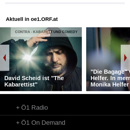
Aktuell in oe1.ORF.at
CONTRA - KABARETT UND COMEDY
"Die Bagage"
David Scheid ist "The
Helfer. In me
Kabarettist"
Monika Helfer
Ö1 Radio
Ö1 On Demand