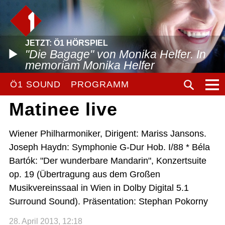
JETZT: Ö1 HÖRSPIEL
"Die Bagage" von Monika Helfer. In
memoriam Monika Helfer
Ö1 SOUND
PROGRAMM
Matinee live
Wiener Philharmoniker, Dirigent: Mariss Jansons.
Joseph Haydn: Symphonie G-Dur Hob. I/88 * Béla
Bartók: "Der wunderbare Mandarin", Konzertsuite
op. 19 (Übertragung aus dem Großen
Musikvereinssaal in Wien in Dolby Digital 5.1
Surround Sound). Präsentation: Stephan Pokorny
28. April 2013, 12:18