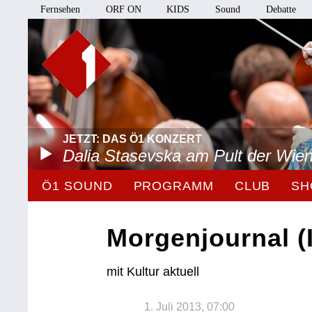
Fernsehen
ORF ON
KIDS
Sound
Debatte
JETZT: DAS Ö1 KONZERT
Dalia Stasevska am Pult der Wie
Ö1 SOUND
PROGRAMM
CLUB
SH
Morgenjournal (I
mit Kultur aktuell
1. Juli 2013, 07:00