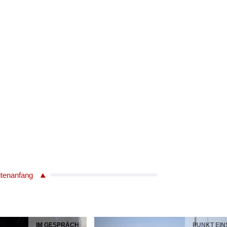
itenanfang
IM GESPRÄCH
PUNKT EIN