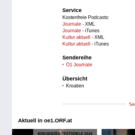
Service
Kostenfreie Podcasts:
Journale
- XML
Journale
- iTunes
Kultur aktuell
- XML
Kultur aktuell
- iTunes
Sendereihe
Ö1 Journale
Übersicht
Kroatien
Se
Aktuell in oe1.ORF.at
BREGENZER FESTSPIELE 2026