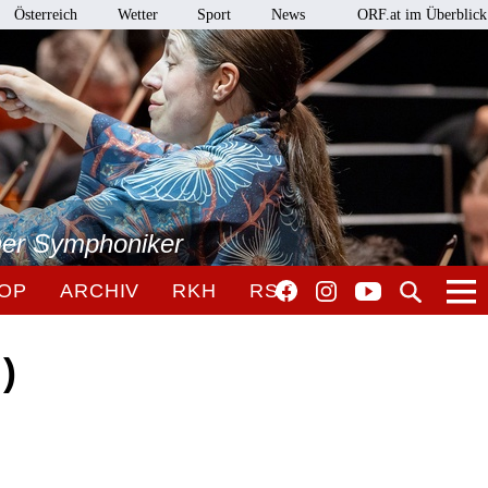
Österreich
Wetter
Sport
News
ORF.at im Überblick
ner Symphoniker
OP
ARCHIV
RKH
RSO
)