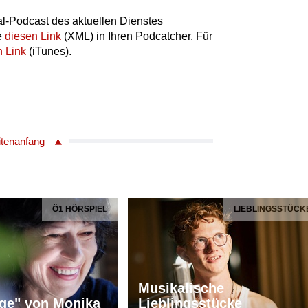
l-Podcast des aktuellen Dienstes
e
diesen Link
(XML) in Ihren Podcatcher. Für
n Link
(iTunes).
itenanfang
Ö1 HÖRSPIEL
LIEBLINGSSTÜCK
Musikalische
ge" von Monika
Lieblingsstücke