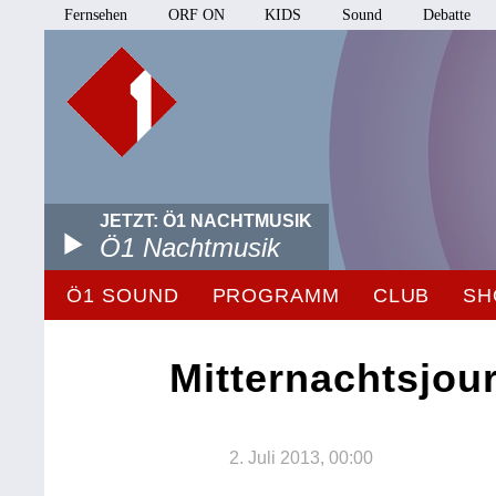
Fernsehen
ORF ON
KIDS
Sound
Debatte
JETZT: Ö1 NACHTMUSIK
Ö1 Nachtmusik
Ö1 SOUND
PROGRAMM
CLUB
SH
Mitternachtsjou
2. Juli 2013, 00:00