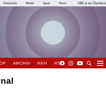
Österreich
Wetter
Sport
News
ORF.at im Überblick
OP
ARCHIV
RKH
RSO
rnal