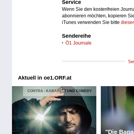
Service
Wenn Sie den kostenfreien Journa
abonnieren möchten, kopieren Si
iTunes verwenden Sie bitte
diese
Sendereihe
Ö1 Journale
Se
Aktuell in oe1.ORF.at
CONTRA - KABARETT UND COMEDY
"Die Baga