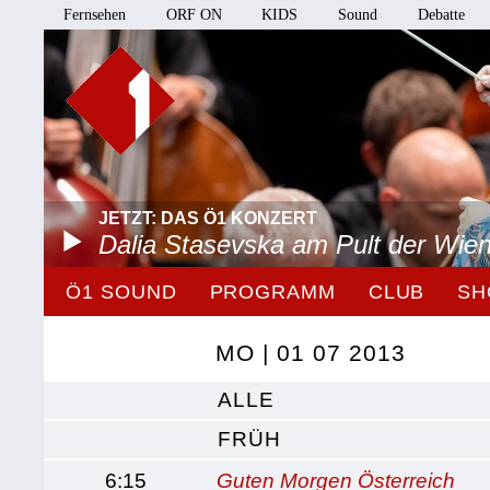
Fernsehen
ORF ON
KIDS
Sound
Debatte
JETZT: DAS Ö1 KONZERT
Dalia Stasevska am Pult der Wie
Ö1 SOUND
PROGRAMM
CLUB
SH
MO | 01 07 2013
ALLE
FRÜH
6:15
Guten Morgen Österreich