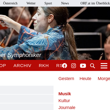
Österreich
Wetter
Sport
News
ORF.at im Überblick
ner Symphoniker
OP
ARCHIV
RKH
RSO
Gestern
Heute
Morg
Musik
Kultur
Journale