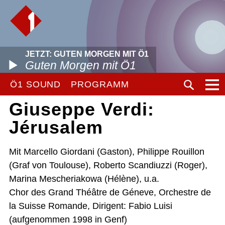
JETZT: GUTEN MORGEN MIT Ö1
Guten Morgen mit Ö1
Ö1 SOUND
PROGRAMM
Giuseppe Verdi:
Jérusalem
Mit Marcello Giordani (Gaston), Philippe Rouillon
(Graf von Toulouse), Roberto Scandiuzzi (Roger),
Marina Mescheriakowa (Hélène), u.a.
Chor des Grand Théâtre de Géneve, Orchestre de
la Suisse Romande, Dirigent: Fabio Luisi
(aufgenommen 1998 in Genf)