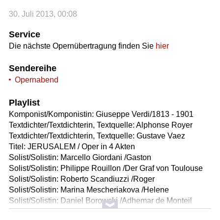
30. Juli 2013, 00:08
Service
Die nächste Opernübertragung finden Sie
hier
Sendereihe
Opernabend
Playlist
Komponist/Komponistin: Giuseppe Verdi/1813 - 1901
Textdichter/Textdichterin, Textquelle: Alphonse Royer
Textdichter/Textdichterin, Textquelle: Gustave Vaez
Titel: JERUSALEM / Oper in 4 Akten
Solist/Solistin: Marcello Giordani /Gaston
Solist/Solistin: Philippe Rouillon /Der Graf von Toulouse
Solist/Solistin: Roberto Scandiuzzi /Roger
Solist/Solistin: Marina Mescheriakova /Helene
Solist/Solistin: Daniel Borowski /Adhemar de Monteil
Solist/Solistin: Simon Edwards /Raymond