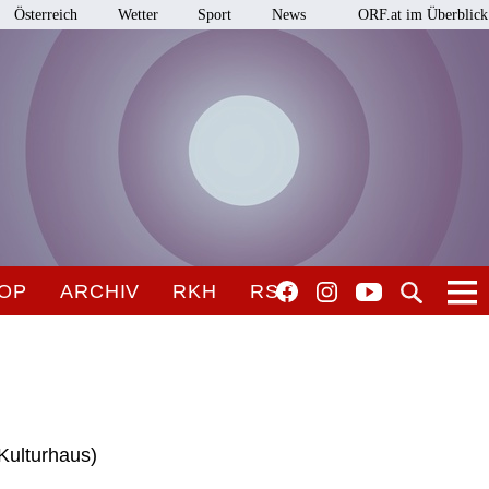
Österreich
Wetter
Sport
News
ORF.at im Überblick
OP
ARCHIV
RKH
RSO
Kulturhaus)