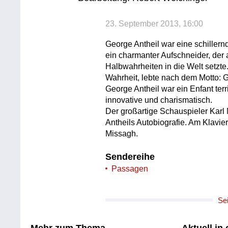
23. September 2013, 16:00
George Antheil war eine schiller
ein charmanter Aufschneider, der
Halbwahrheiten in die Welt setzte
Wahrheit, lebte nach dem Motto: Gu
George Antheil war ein Enfant ter
innovative und charismatisch.
Der großartige Schauspieler Karl 
Antheils Autobiografie. Am Klavier
Missagh.
Sendereihe
Passagen
Se
Mehr zum Thema
Aktuell in oe1.