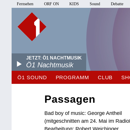
Fernsehen
ORF ON
KIDS
Sound
Debatte
JETZT: Ö1 NACHTMUSIK
Ö1 Nachtmusik
Ö1 SOUND
PROGRAMM
CLUB
SH
Passagen
Bad boy of music: George Antheil
(mitgeschnitten am 24. Mai im Radio
Bearbeitung: Robert Weichinger