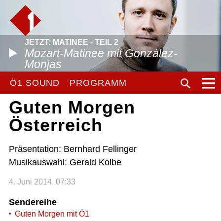
JETZT: MATINEE - TEIL 2
Mozart-Matinee mit González-
Monjas
Ö1 SOUND
PROGRAMM
Guten Morgen
Österreich
Präsentation: Bernhard Fellinger
Musikauswahl: Gerald Kolbe
4. Juni 2014, 07:33
Sendereihe
Guten Morgen mit Ö1