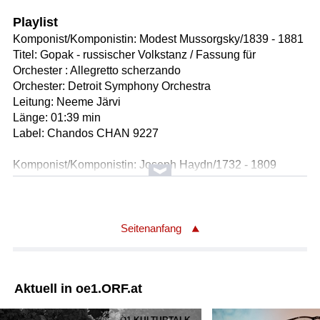
Playlist
Komponist/Komponistin: Modest Mussorgsky/1839 - 1881
Titel: Gopak - russischer Volkstanz / Fassung für
Orchester : Allegretto scherzando
Orchester: Detroit Symphony Orchestra
Leitung: Neeme Järvi
Länge: 01:39 min
Label: Chandos CHAN 9227
Komponist/Komponistin: Joseph Haydn/1732 - 1809
* Finale. Vivace - 4.Satz (00:05:23)
Titel: Symphonie Nr.82 in C-Dur Hob.I/82
Populartitel: L'Ours
Populartitel: Der Bär
Seitenanfang
Orchester: Tonkünstler Orchester Niederösterreich
Leitung: Kristjan Järvi
Länge: 05:24 min
Aktuell in oe1.ORF.at
Label: Tonkünstler Live / Preiser PR