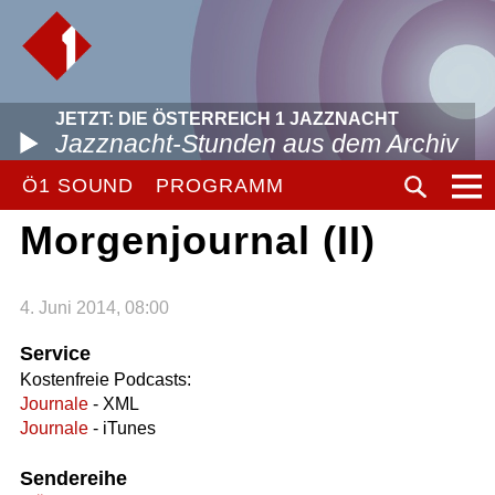
JETZT: DIE ÖSTERREICH 1 JAZZNACHT
Jazznacht-Stunden aus dem Archiv
Ö1 SOUND
PROGRAMM
Morgenjournal (II)
4. Juni 2014, 08:00
Service
Kostenfreie Podcasts:
Journale
- XML
Journale
- iTunes
Sendereihe