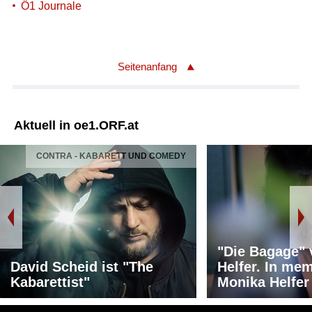
Ö1 Journale
Seitenanfang
Aktuell in oe1.ORF.at
CONTRA - KABARETT UND COMEDY
"Die Bagage"
David Scheid ist "The
Helfer. In me
Kabarettist"
Monika Helfer