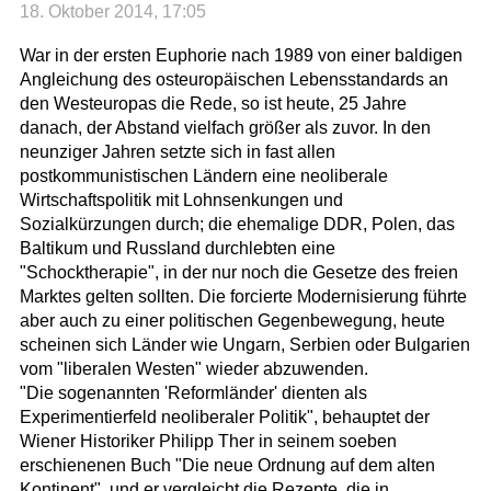
18. Oktober 2014, 17:05
War in der ersten Euphorie nach 1989 von einer baldigen
Angleichung des osteuropäischen Lebensstandards an
den Westeuropas die Rede, so ist heute, 25 Jahre
danach, der Abstand vielfach größer als zuvor. In den
neunziger Jahren setzte sich in fast allen
postkommunistischen Ländern eine neoliberale
Wirtschaftspolitik mit Lohnsenkungen und
Sozialkürzungen durch; die ehemalige DDR, Polen, das
Baltikum und Russland durchlebten eine
"Schocktherapie", in der nur noch die Gesetze des freien
Marktes gelten sollten. Die forcierte Modernisierung führte
aber auch zu einer politischen Gegenbewegung, heute
scheinen sich Länder wie Ungarn, Serbien oder Bulgarien
vom "liberalen Westen" wieder abzuwenden.
"Die sogenannten 'Reformländer' dienten als
Experimentierfeld neoliberaler Politik", behauptet der
Wiener Historiker Philipp Ther in seinem soeben
erschienenen Buch "Die neue Ordnung auf dem alten
Kontinent", und er vergleicht die Rezepte, die in