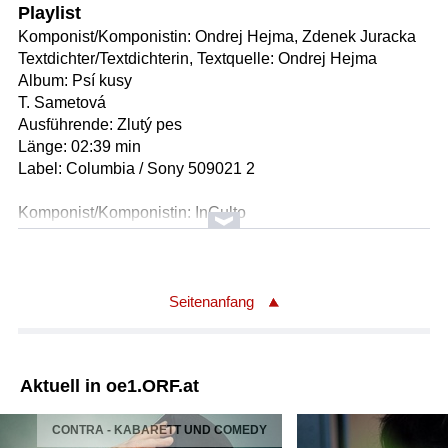
Playlist
Komponist/Komponistin: Ondrej Hejma, Zdenek Juracka
Textdichter/Textdichterin, Textquelle: Ondrej Hejma
Album: Psí kusy
T. Sametová
Ausführende: Zlutý pes
Länge: 02:39 min
Label: Columbia / Sony 509021 2
Komponist/Komponistin: InCulto
Textdichter/Textdichterin, Textquelle: InCulto
Album: Note Lithuania
Titel: Faundawei
Ausführende: InCulto
Seitenanfang
Länge: 02:42 min
Label: LMIPCCD051, 2008
Aktuell in oe1.ORF.at
Komponist/Komponistin: Antoni Donchev
Album: Dom No. 13
CONTRA - KABARETT UND COMEDY
Titel: Natchalni nadpisi / Captions