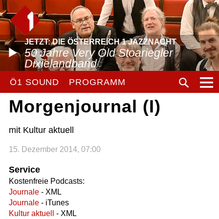
JETZT: DIE ÖSTERREICH 1 JAZZNACHT
50 Jahre Very Old Stoariegler
Dixielandband
Ö1 SOUND
PROGRAMM
Morgenjournal (I)
mit Kultur aktuell
15. Dezember 2014, 07:00
Service
Kostenfreie Podcasts:
Journale
- XML
Journale
- iTunes
Kultur aktuell
- XML