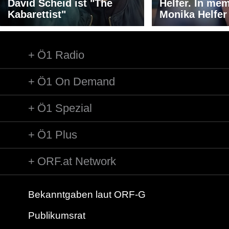
David Scheid ist "The
Helfer. In me
Kabarettist"
Monika Helfer
Ö1 Radio
Ö1 On Demand
Ö1 Spezial
Ö1 Plus
ORF.at Network
Bekanntgaben laut ORF-G
Publikumsrat