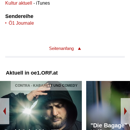
Kultur aktuell
- iTunes
Sendereihe
Ö1 Journale
Seitenanfang
Aktuell in oe1.ORF.at
CONTRA - KABARETT UND COMEDY
"Die Bagage"