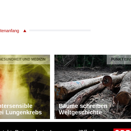
itenanfang
 GESUNDHEIT UND MEDIZIN
PUNKT EIN
tersensible
Bäume schreiben
ei Lungenkrebs
Weltgeschichte