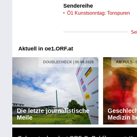
Sendereihe
Ö1 Kunstsonntag: Tonspuren
Se
Aktuell in oe1.ORF.at
DOUBLECHECK | 06 08 2026
AM PULS -
Die letzte journalistische
Geschlech
Meile
Medizin b