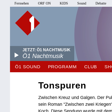
Fernsehen
ORF ON
KIDS
Sound
Debatte
JETZT: Ö1 NACHTMUSIK
Ö1 Nachtmusik
Ö1 SOUND
PROGRAMM
CLUB
SH
Tonspuren
Zwischen Kreuz und Galgen. Der Pub
sein Roman "Zwischen zwei Kriegen".
Koch. Diese Sendung wurde mit dem 