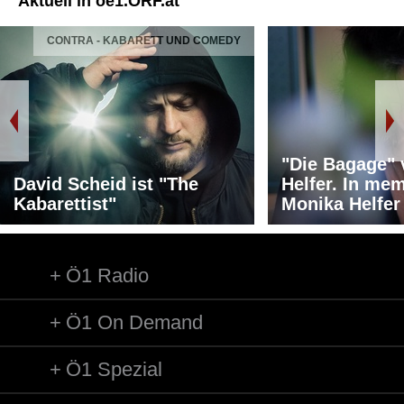
in oe1.ORF.at
A - KABARETT UND COMEDY
Ö1 HÖRS
"Die Bagage" von Moni
heid ist "The
Helfer. In memoriam
ist"
Monika Helfer
Ö1 Radio
Ö1 On Demand
Ö1 Spezial