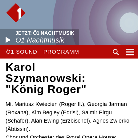
JETZT: Ö1 NACHTMUSIK
Ö1 Nachtmusik
Ö1 SOUND
PROGRAMM
Karol
Szymanowski:
"König Roger"
Mit Mariusz Kwiecien (Roger II.), Georgia Jarman
(Roxana), Kim Begley (Edrisi), Saimir Pirgu
(Schäfer), Alan Ewing (Erzbischof), Agnes Zwierko
(Äbtissin).
Chor und Orchester des Royal Opera House;