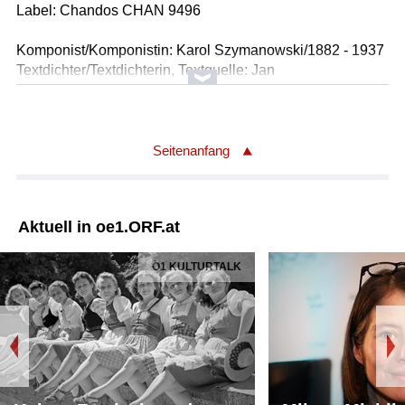
Label: Chandos CHAN 9496
Komponist/Komponistin: Karol Szymanowski/1882 - 1937
Textdichter/Textdichterin, Textquelle: Jan
Kasprowicz/1860 - 1926
Titel: Drei Gedichtfragmente op.5
Titel: Swiety Boze, op.5 Nr.1 - Hymnus
Solist/Solistin: Piotr Beczala /Tenor
Seitenanfang
Solist/Solistin: Reinild Mees /Klavier
Länge: 06:20 min
Label: Channel Classics CCS 19398 ( 4
Aktuell in oe1.ORF.at
Komponist/Komponistin: Karol Szymanowski/1882 - 1937
Ö1 KULTURTALK
Textdichter/Textdichterin, Textquelle: Jan
Kasprowicz/1860 - 1926
Titel: Drei Gedichtfragmente op.5
Titel: Jestem i placze, op.5 Nr.2
Solist/Solistin: Piotr Beczala /Tenor
Solist/Solistin: Reinild Mees /Klavier
Länge: 05:17 min