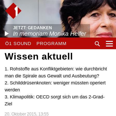
JETZT: GEDANKEN
In memoriam Monika Helfer
Ö1 SOUND
PROGRAMM
Wissen aktuell
1. Rohstoffe aus Konfliktgebieten: wie durchbricht
man die Spirale aus Gewalt und Ausbeutung?
2. Schilddrüsenknoten: weniger müssten operiert
werden
3. Klimapolitik: OECD sorgt sich um das 2-Grad-
Ziel
20. Oktober 2015, 13:55