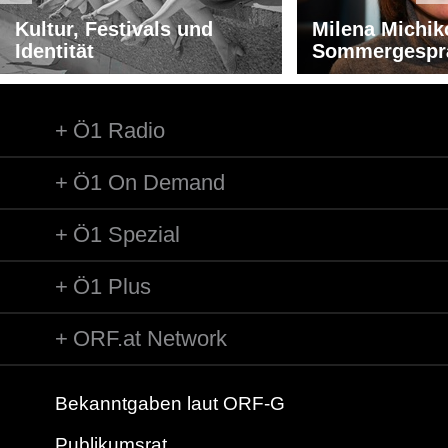
Kultur, Festivals und
Milena Michik
Identität
Sommergespr
Ö1 Radio
Ö1 On Demand
Ö1 Spezial
Ö1 Plus
ORF.at Network
Bekanntgaben laut ORF-G
Publikumsrat