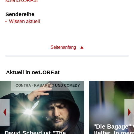
science.ORF.at
Sendereihe
Wissen aktuell
Seitenanfang
Aktuell in oe1.ORF.at
CONTRA - KABARETT UND COMEDY
"Die Bagage"
David Scheid ist "The
Helfer. In me