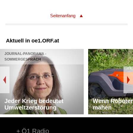
Länge: 52:54 min
Label: Bärenreiter
Seitenanfang
Aktuell in oe1.ORF.at
JOURNAL-PANORAMA -
SOMMERGESPRÄCH
Jeder Krieg bedeutet
Wenn Roboter
Umweltzerstörung
mähen
Ö1 Radio