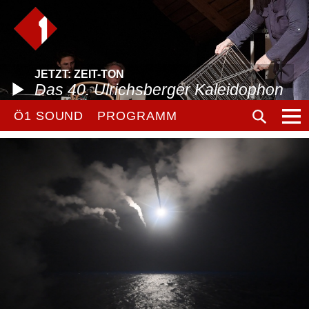
JETZT: ZEIT-TON
Das 40. Ulrichsberger Kaleidophon
Ö1 SOUND
PROGRAMM