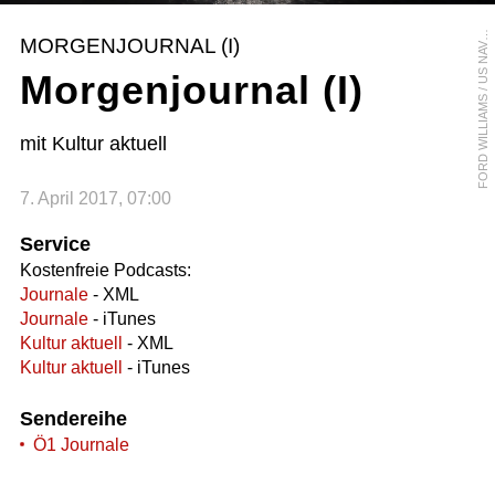
O
R
D
W
I
L
L
I
A
M
S
/
U
S
N
A
Y
/
A
F
F
P
MORGENJOURNAL (I)
V
Morgenjournal (I)
mit Kultur aktuell
7. April 2017, 07:00
Service
Kostenfreie Podcasts:
Journale
- XML
Journale
- iTunes
Kultur aktuell
- XML
Kultur aktuell
- iTunes
Sendereihe
Ö1 Journale