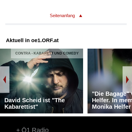
Seitenanfang
Aktuell in oe1.ORF.at
CONTRA - KABARETT UND COMEDY
"Die Bagage"
David Scheid ist "The
Helfer. In me
Kabarettist"
Monika Helfer
Ö1 Radio