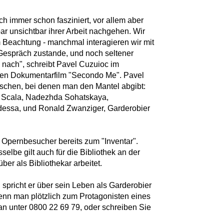
 immer schon fasziniert, vor allem aber
ar unsichtbar ihrer Arbeit nachgehen. Wir
eachtung - manchmal interagieren wir mit
 Gespräch zustande, und noch seltener
 nach", schreibt Pavel Cuzuioc im
len Dokumentarfilm "Secondo Me". Pavel
enschen, bei denen man den Mantel abgibt:
r Scala, Nadezhda Sohatskaya,
essa, und Ronald Zwanziger, Garderobier
 Opernbesucher bereits zum "Inventar".
elbe gilt auch für die Bibliothek an der
ber als Bibliothekar arbeitet.
 spricht er über sein Leben als Garderobier
wenn man plötzlich zum Protagonisten eines
an unter 0800 22 69 79, oder schreiben Sie