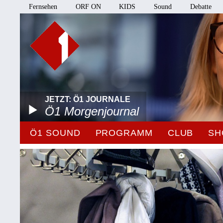
Fernsehen
ORF ON
KIDS
Sound
Debatte
JETZT: Ö1 JOURNALE
Ö1 Morgenjournal
Ö1 SOUND
PROGRAMM
CLUB
SH