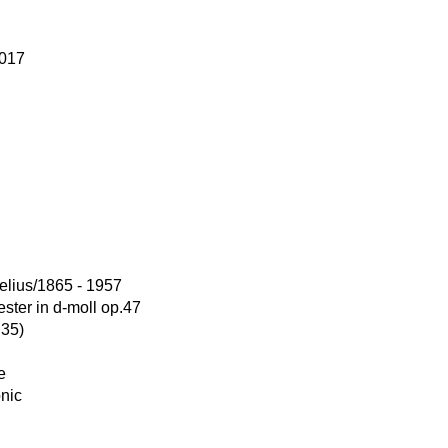
2017
elius/1865 - 1957
ester in d-moll op.47
:35)
e
nic