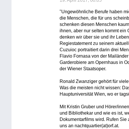
19. April 2017, 00:05
"Ungewöhnliche Berufe haben mich
die Menschen, die für uns scheinb
schenken diesen Menschen kaum B
ihnen, aber nur selten kommt ein
denken wir über sie und ihr Leben
Regiestatement zu seinem aktuel
Cuzuioc portraitiert darin drei M
Flavio Fornasa von der Mailände
Garderobiere am Opernhaus in Od
der Wiener Staatsoper.
Ronald Zwanziger gehört für viele
Was die meisten nicht wissen: Dass
Hauptuniversität Wien, wo er tagsü
Mit Kristin Gruber und Hörer/innen
und Bibliothekar und wie es ist, 
Dokumentarfilms wird. Rufen Sie 
uns an nachtquartier(at)orf.at.