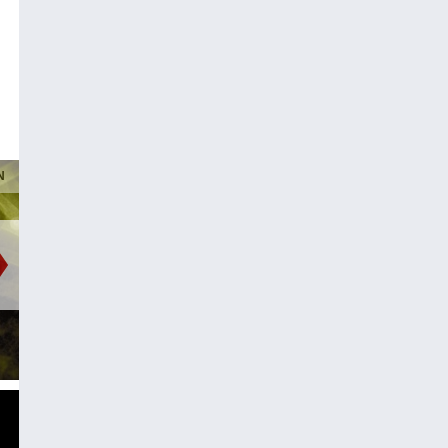
N
PUNKT EINS
Bäume schreiben
Weltgeschichte