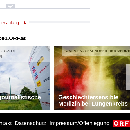
itenanfang
 oe1.ORF.at
- DAS Ö1
AM PULS - GESUNDHEIT UND MEDIZI
N
ntes
 journalistische
Geschlechtersensible
Medizin bei Lungenkrebs
adentes
ntakt
Datenschutz
Impressum/Offenlegung