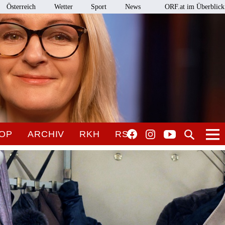
Österreich
Wetter
Sport
News
ORF.at im Überblick
OP
ARCHIV
RKH
RSO