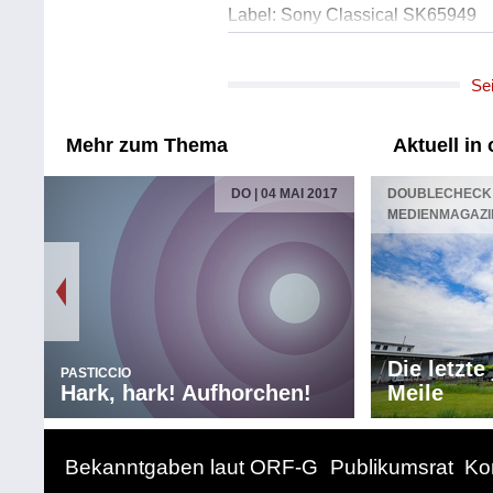
Label: Sony Classical SK65949
Untertitel: Mikis Theodorakis
Se
Titel: Paràpono
Ausführende: Yiannis Parios
Länge: 02:11 min
Mehr zum Thema
Aktuell in
Label: EMI Greece
DO | 04 MAI 2017
DOUBLECHECK 
Untertitel: Prohaska
MEDIENMAGAZI
Titel: Diese Stadt
Ausführende: Prohaska
Länge: 01:38 min
Label: SchneckRec.
Untertitel: Los Auténticos Decade
Die letzte
PASTICCIO
Titel: La Guitarra
Hark, hark! Aufhorchen!
Meile
Ausführende: Los Auténticos Dec
Länge: 01:25 min
Label: c.c.
Bekanntgaben laut ORF-G
Publikumsrat
Ko