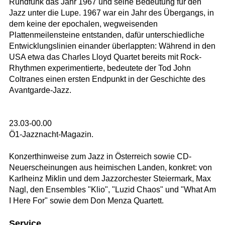
Rundfunk das Jahr 1967 und seine Bedeutung für den
Jazz unter die Lupe. 1967 war ein Jahr des Übergangs, in
dem keine der epochalen, wegweisenden
Plattenmeilensteine entstanden, dafür unterschiedliche
Entwicklungslinien einander überlappten: Während in den
USA etwa das Charles Lloyd Quartet bereits mit Rock-
Rhythmen experimentierte, bedeutete der Tod John
Coltranes einen ersten Endpunkt in der Geschichte des
Avantgarde-Jazz.
23.03-00.00
Ö1-Jazznacht-Magazin.
Konzerthinweise zum Jazz in Österreich sowie CD-
Neuerscheinungen aus heimischen Landen, konkret: von
Karlheinz Miklin und dem Jazzorchester Steiermark, Max
Nagl, den Ensembles "Klio", "Luzid Chaos" und "What Am
I Here For" sowie dem Don Menza Quartett.
Service