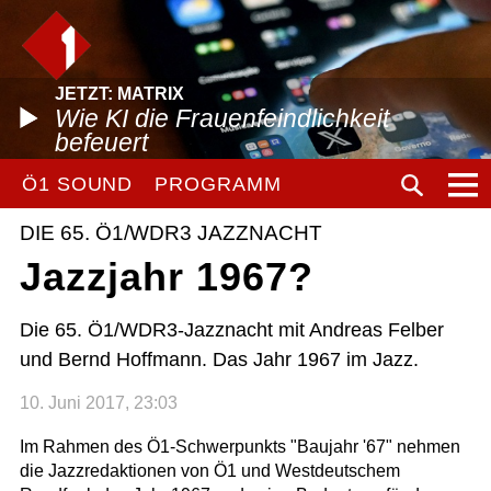
JETZT: MATRIX
Wie KI die Frauenfeindlichkeit
befeuert
Ö1 SOUND
PROGRAMM
DIE 65. Ö1/WDR3 JAZZNACHT
Jazzjahr 1967?
Die 65. Ö1/WDR3-Jazznacht mit Andreas Felber
und Bernd Hoffmann. Das Jahr 1967 im Jazz.
10. Juni 2017, 23:03
Im Rahmen des Ö1-Schwerpunkts "Baujahr '67" nehmen
die Jazzredaktionen von Ö1 und Westdeutschem