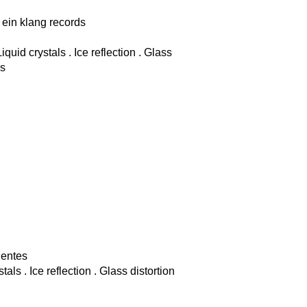
 ein klang records
quid crystals . Ice reflection . Glass
os
uentes
als . Ice reflection . Glass distortion