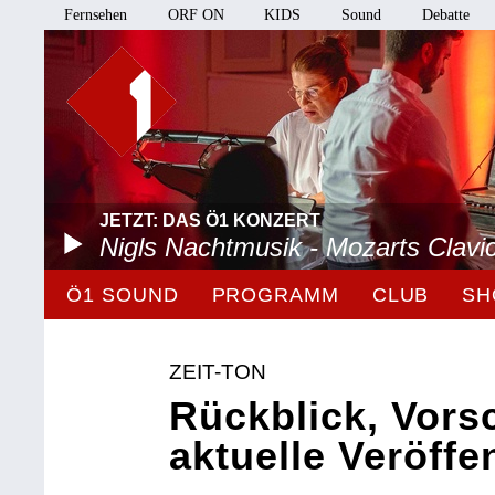
Fernsehen
ORF ON
KIDS
Sound
Debatte
JETZT: DAS Ö1 KONZERT
Nigls Nachtmusik - Mozarts Clavi
Ö1 SOUND
PROGRAMM
CLUB
SH
ZEIT-TON
Rückblick, Vors
aktuelle Veröffe