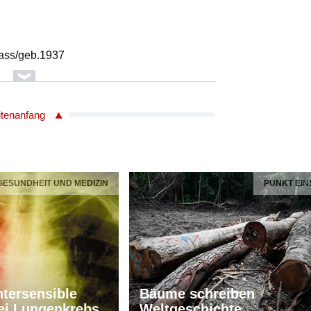
lass/geb.1937
er
itenanfang
uentes
als . Ice reflection . Glass distortion
 GESUNDHEIT UND MEDIZIN
PUNKT EIN
ANDER J. EBERHARD
tersensible
Bäume schreiben
ei Lungenkrebs
Weltgeschichte