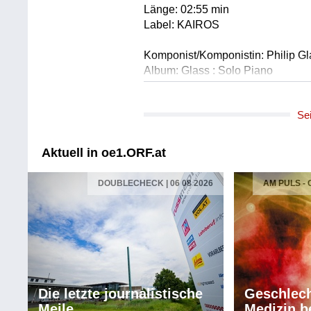
Länge: 02:55 min
Label: KAIROS
Komponist/Komponistin: Philip G
Album: Glass : Solo Piano
Titel: Mad Rush - für Klavier
Solist/Solistin: Philip Glass /Klavi
Se
Länge: 01:50 min
Label: CBS MK 45576
Aktuell in oe1.ORF.at
Komponist/Komponistin: Arturo F
Album: Broken mirrors . Liquid cryst
DOUBLECHECK | 06 08 2026
AM PULS -
Titel: Liquid crystals
Ausführende: Quatuor Diotima
Länge: 01:22 min
Label: KAIROS
Komponist/Komponistin: ALEX
Album: P.A. CAT
Die letzte journalistische
Geschlech
Titel: P.A. CAT
Meile
Medizin b