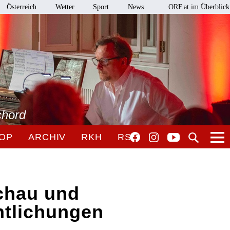
Österreich
Wetter
Sport
News
ORF.at im Überblick
chord
OP
ARCHIV
RKH
RSO
chau und
ntlichungen