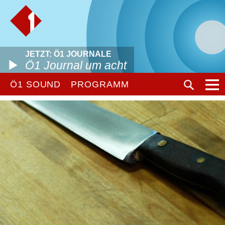
JETZT: Ö1 JOURNALE
Ö1 Journal um acht
Ö1 SOUND
PROGRAMM