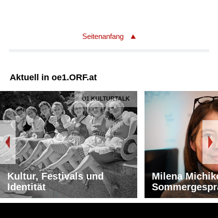
Seitenanfang
Aktuell in oe1.ORF.at
Ö1 KULTURTALK
Kultur, Festivals und
Milena Michik
Identität
Sommergespr