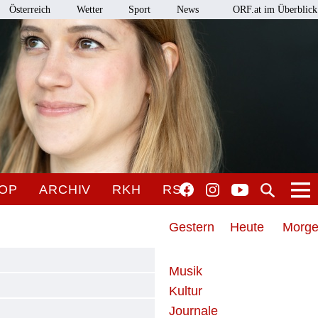
Österreich
Wetter
Sport
News
ORF.at im Überblick
OP
ARCHIV
RKH
RSO
Gestern
Heute
Morg
Musik
Kultur
Journale