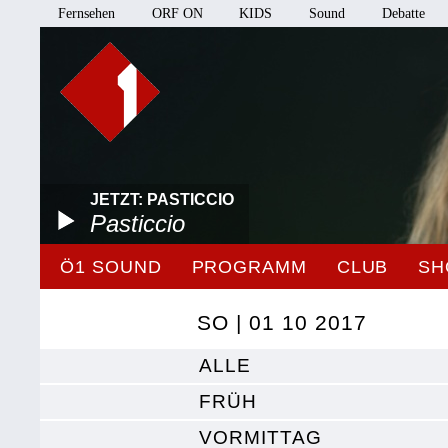
Fernsehen
ORF ON
KIDS
Sound
Debatte
JETZT: PASTICCIO
Pasticcio
Ö1 SOUND
PROGRAMM
CLUB
SH
SO | 01 10 2017
ALLE
FRÜH
VORMITTAG