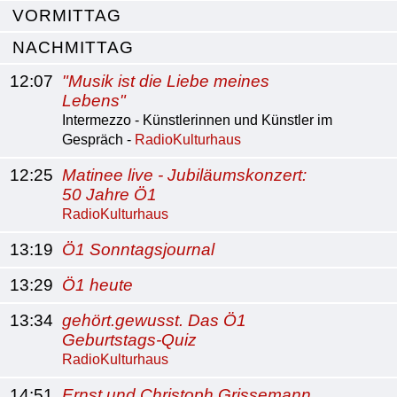
VORMITTAG
NACHMITTAG
12:07
"Musik ist die Liebe meines
Lebens"
Intermezzo - Künstlerinnen und Künstler im
Gespräch -
RadioKulturhaus
12:25
Matinee live - Jubiläumskonzert:
50 Jahre Ö1
RadioKulturhaus
13:19
Ö1 Sonntagsjournal
13:29
Ö1 heute
13:34
gehört.gewusst. Das Ö1
Geburtstags-Quiz
RadioKulturhaus
14:51
Ernst und Christoph Grissemann