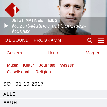
JETZT: MATINEE - TEIL 2
Mozart-Matinee mit González-
Monjas
Ö1 SOUND
PROGRAMM
Gestern
Heute
Morgen
Musik
Kultur
Journale
Wissen
Gesellschaft
Religion
SO | 01 10 2017
ALLE
FRÜH