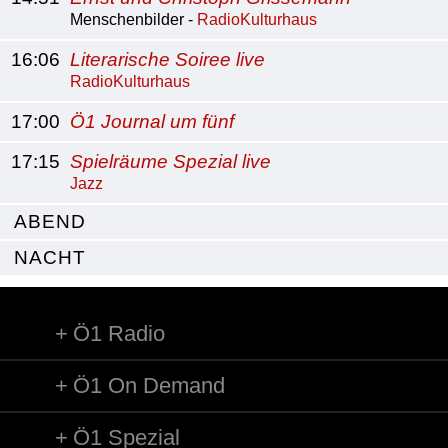
Menschenbilder -
RadioKulturhaus
16:06
Literarische Soiree live
RadioKulturhaus
17:00
Ö1 Journal um fünf
17:15
Spielräume Spezial live
Jazz
ABEND
NACHT
Ö1 Radio
Ö1 On Demand
Ö1 Spezial