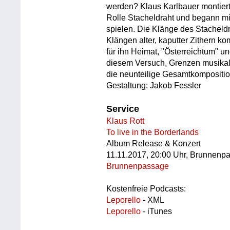
werden? Klaus Karlbauer montier
Rolle Stacheldraht und begann m
spielen. Die Klänge des Stacheldr
Klängen alter, kaputter Zithern kom
für ihn Heimat, "Österreichtum" und
diesem Versuch, Grenzen musikali
die neunteilige Gesamtkomposition
Gestaltung: Jakob Fessler
Service
Klaus Rott
To live in the Borderlands
Album Release & Konzert
11.11.2017, 20:00 Uhr, Brunnenp
Brunnenpassage
Kostenfreie Podcasts:
Leporello
- XML
Leporello
- iTunes