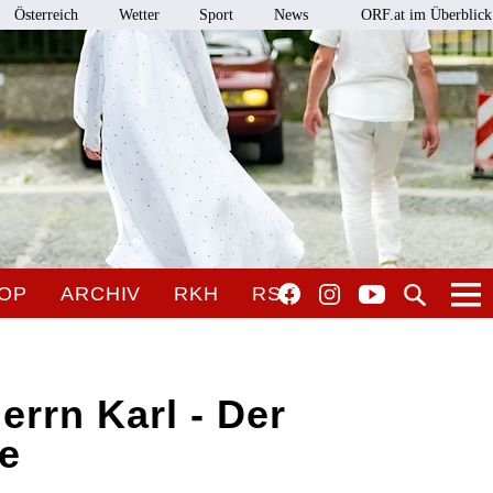
Österreich
Wetter
Sport
News
ORF.at im Überblick
OP
ARCHIV
RKH
RSO
errn Karl - Der
e