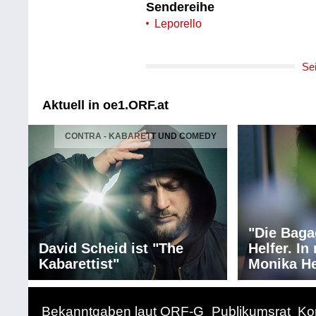
Sendereihe
Leporello
Se
Aktuell in oe1.ORF.at
CONTRA - KABARETT UND COMEDY
"Die Baga
David Scheid ist "The
Helfer. I
Kabarettist"
Monika He
Bekanntgaben laut ORF-G
Publikumsrat
Ko