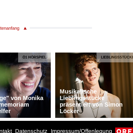
itenanfang
Ö1 HÖRSPIEL
LIEBLINGSSTÜCK
Musikalische
ge" von Monika
Lieblingsstücke
n memoriam
präsentiert von Simon
lfer
Löcker
ntakt
Datenschutz
Impressum/Offenlegung