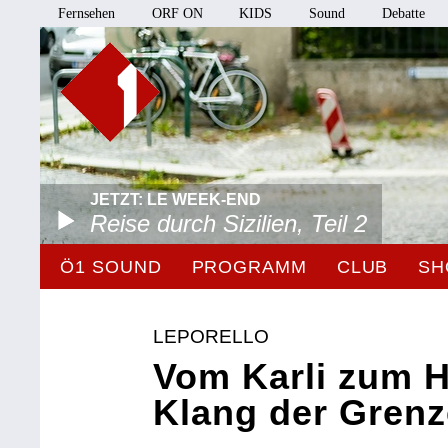
Fernsehen
ORF ON
KIDS
Sound
Debatte
JETZT: LE WEEK-END
Reise durch Sizilien, Teil 2
Ö1 SOUND
PROGRAMM
CLUB
SH
LEPORELLO
Vom Karli zum H
Klang der Grenz