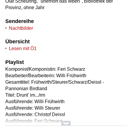
Olaf Scheuring, "unerhört das leben", Bibliothek der
Provinz, ohne Jahr
Sendereihe
Nachtbilder
Übersicht
Lesen mit Ö1
Playlist
Komponist/Komponistin: Feri Schwarz
Bearbeiter/Bearbeiterin: Willi Frühwirth
Gesamttitel: Frühwirth/Steurer/Schwarz/Deissl -
Pannonian Birdland
Titel: Drunt' im.../rm
Ausführende: Willi Frühwirth
Ausführende: Willi Steurer
Ausführende: Christof Deissl
Ausführende: Feri Schwarz
Länge: 04:00 min