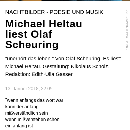
R
F
/
U
R
S
U
L
A
H
U
M
M
E
L
-
B
R
G
E
O
R
NACHTBILDER - POESIE UND MUSIK
E
Michael Heltau
liest Olaf
Scheuring
"unerhört das leben." Von Olaf Scheuring. Es liest:
Michael Heltau. Gestaltung: Nikolaus Scholz.
Redaktion: Edith-Ulla Gasser
13. Jänner 2018, 22:05
"wenn anfangs das wort war
kann der anfang
mißverständlich sein
wenn mißverstehen schon
ein anfang ist