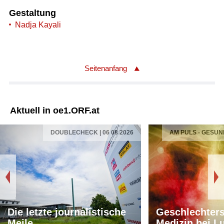
Gestaltung
Nadja Kayali
Seitenanfang
Aktuell in oe1.ORF.at
DOUBLECHECK | 06 08 2026
AM PULS - GESUN
Die letzte journalistische
Geschlechters
Meile
Medizin bei L