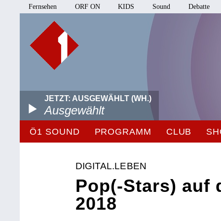
Fernsehen
ORF ON
KIDS
Sound
Debatte
JETZT: AUSGEWÄHLT (WH.)
Ausgewählt
Ö1 SOUND
PROGRAMM
CLUB
SH
DIGITAL.LEBEN
Pop(-Stars) auf 
2018