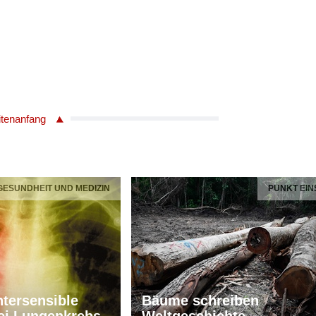
itenanfang
 GESUNDHEIT UND MEDIZIN
PUNKT EIN
tersensible
Bäume schreiben