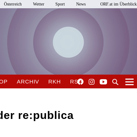
Österreich
Wetter
Sport
News
ORF.at im Überblick
OP
ARCHIV
RKH
RSO
der re:publica