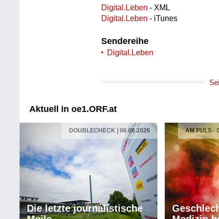
Digital.Leben
- XML
Digital.Leben
- iTunes
Sendereihe
Digital.Leben
Se
Aktuell in oe1.ORF.at
DOUBLECHECK | 06 08 2026
AM PULS -
Die letzte journalistische
Geschlech