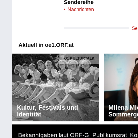
Sendereihe
Nachrichten
Se
Aktuell in oe1.ORF.at
Ö1 KULTURTALK
Kultur, Festivals und
Milena Mi
Identität
Sommerg
Bekanntgaben laut ORF-G
Publikumsrat
Ko