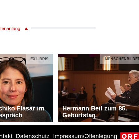
itenanfang
EX LIBRIS
MENSCHENBILDE
chiko Flasar im
Hermann Beil zum 85.
espräch
Geburtstag
ntakt
Datenschutz
Impressum/Offenlegung