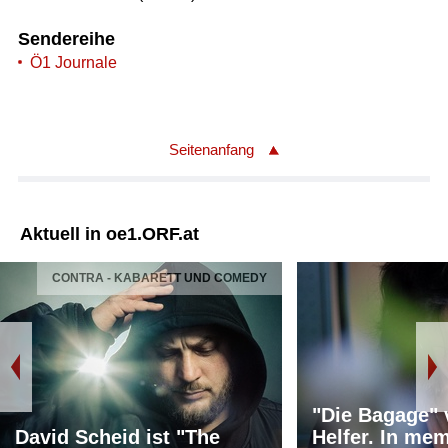
Sendereihe
Ö1 Journale
Seitenanfang
Aktuell in oe1.ORF.at
CONTRA - KABARETT UND COMEDY
"Die Bagage"
David Scheid ist "The
Helfer. In me