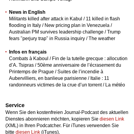
News in English
Militants killed after attack in Kabul / 11 killed in flash
flooding in Italy / New pricing plan in Venezuela /
Australian PM survives leadership challenge / Trump
fears "perjury trap" in Russia inquiry / The weather
Infos en français
Combats à Kaboul / Fin de la tutelle grecque : allocution
d’A. Tsipras / 50ème anniversaire de l’écrasement du
Printemps de Prague / Suites de l’incendie à
Aubervilliers, en banlieue parisienne / Italie : 11
randonneurs victimes de la crue d’un torrent / La météo
Service
Wenn Sie den kostenfreien Journal-Podcast des aktuellen
Dienstes abonnieren möchten, kopieren Sie
diesen Link
(XML) in Ihren Podcatcher. Für iTunes verwenden Sie
bitte
diesen Link
(iTunes).