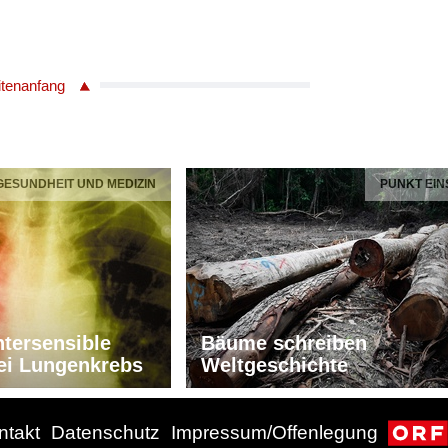
itenanfang
 GESUNDHEIT UND MEDIZIN
PUNKT EIN
tersensible
Bäume schreiben
ei Lungenkrebs
Weltgeschichte
ntakt
Datenschutz
Impressum/Offenlegung