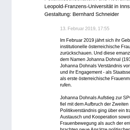
Leopold-Franzens-Universität in Inns
Gestaltung: Bernhard Schneider
13. Februar 2019, 17:55
Im Februar 2019 jährt sich ihr Ge
institutionelle österreichische Fr
zurückschauen. Und diese emanzip
dem Namen Johanna Dohnal (1939
Johanna Dohnals Verständnis von 
und ihr Engagement - als Staatss
als erste österreichische Frauenm
rufen.
Johanna Dohnals Aufstieg zur SPÖ
fiel mit dem Aufbruch der Zweit
Politikverständnis ging über ein tr
Austausch und Kooperation sowohl
Frauenbewegung als auch der ent
brachten neue Ansätze politische