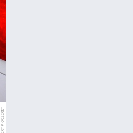
APA/HERBERT P. OCZERET