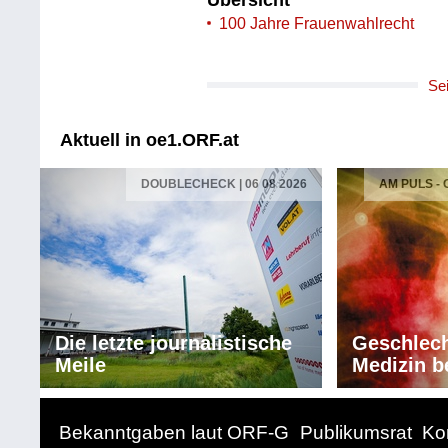
Übersicht
100 Jahre Frauenwahlrecht
Se
Aktuell in oe1.ORF.at
DOUBLECHECK | 06 08 2026
AM PULS -
Die letzte journalistische
Geschlech
Meile
Medizin b
Bekanntgaben laut ORF-G
Publikumsrat
Ko