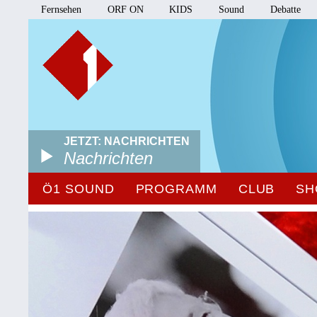
Fernsehen
ORF ON
KIDS
Sound
Debatte
JETZT: NACHRICHTEN
Nachrichten
Ö1 SOUND
PROGRAMM
CLUB
SH