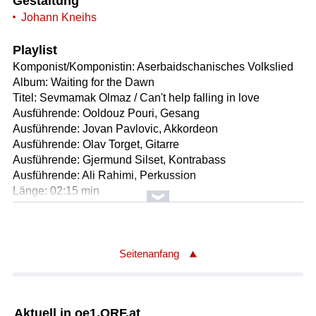
Gestaltung
Johann Kneihs
Playlist
Komponist/Komponistin: Aserbaidschanisches Volkslied
Album: Waiting for the Dawn
Titel: Sevmamak Olmaz / Can't help falling in love
Ausführende: Ooldouz Pouri, Gesang
Ausführende: Jovan Pavlovic, Akkordeon
Ausführende: Olav Torget, Gitarre
Ausführende: Gjermund Silset, Kontrabass
Ausführende: Ali Rahimi, Perkussion
Länge: 02:15 min
Label: Kirkelig Kulturverksted FXCD 455
Komponist/Komponistin: Tofiq Quliyev
Textdichter/Textdichterin, Textquelle: Rasul Reza
Seitenanfang
Album: Waiting for the Dawn
Titel: Sene de qalmaz / Lonely I Am
Ausführende: Ooldouz Pouri, Gesang
Aktuell in oe1.ORF.at
Ausführende: Jovan Pavlovic, Akkordeon