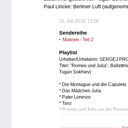
Paul Lincke: Berliner Luft (aufgeno
21. Juli 2019, 12:06
Sendereihe
Matinee - Teil 2
Playlist
Urheber/Urheberin: SERGEJ P
Titel: "Romeo und Julia", Ballett
Tugan Sokhiev)
* Die Montague und die Capulets
* Das Mädchen Julia
* Pater Lorenzo
* Tanz
* Romeo und Julia vor der Trenn
* Tanz der Mädchen mit den Lilien
* Romeo am Grabe Julias
Se