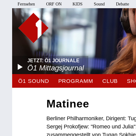
Fernsehen
ORF ON
KIDS
Sound
Debatte
JETZT: Ö1 JOURNALE
Ö1 Mittagsjournal
Ö1 SOUND
PROGRAMM
CLUB
SH
Matinee
Berliner Philharmoniker, Dirigent: T
Sergej Prokofjew: "Romeo und Julia",
zusammengestellt von Tugan Sokhi