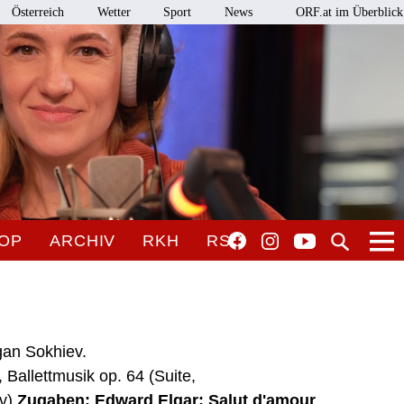
Österreich
Wetter
Sport
News
ORF.at im Überblick
OP
ARCHIV
RKH
RSO
ugan Sokhiev.
 Ballettmusik op. 64 (Suite,
ev)
Zugaben: Edward Elgar: Salut d'amour