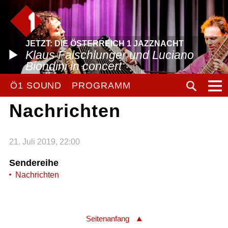
JETZT: DIE ÖSTERREICH 1 JAZZNACHT
Klaus Falschlunger und Luciano
Biondini in concert
Ö1 SOUND
PROGRAMM
Nachrichten
21. Juli 2019, 22:00
Sendereihe
Nachrichten
Seitenanfang