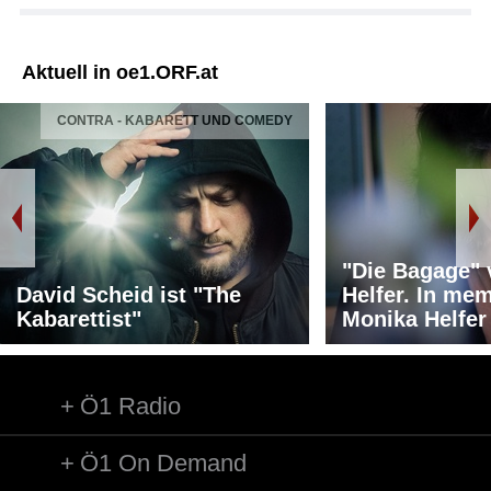
Aktuell in oe1.ORF.at
CONTRA - KABARETT UND COMEDY
"Die Bagage"
David Scheid ist "The
Helfer. In me
Kabarettist"
Monika Helfer
Ö1 Radio
Ö1 On Demand