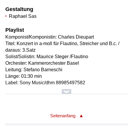
Gestaltung
Raphael Sas
Playlist
Komponist/Komponistin: Charles Dieupart
Titel: Konzert in a-moll für Flautino, Streicher und B.c. /
daraus: 3.Satz
Solist/Solistin: Maurice Steger /Flautino
Orchester: Kammerorchester Basel
Leitung: Stefano Barneschi
Länge: 01:30 min
Label: Sony Music/dhm 88985497582
Komponist/Komponistin: Ignaz Holzbauer
Titel: Sinfonia concertante in Es-Dur für Violine, Viola,
Violoncello und Orchester / daraus: 1.Satz
Leitung: Julia Schröder
Seitenanfang
Orchester: Kammerorchester Basel
Länge: 04:28 min