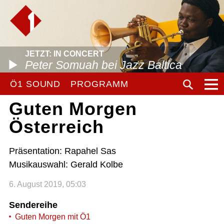
JETZT: IN CONCERT
Peter Somuah bei Jazz Baltica
Ö1 SOUND
PROGRAMM
Guten Morgen
Österreich
Präsentation: Rapahel Sas
Musikauswahl: Gerald Kolbe
6. August 2019, 05:03
Sendereihe
Guten Morgen mit Ö1