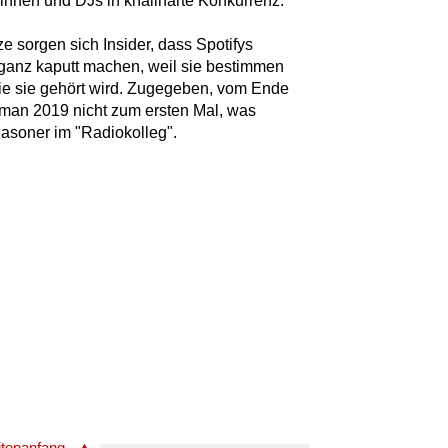
st/innen und DJs in knallharte Konkurrenz.
e sorgen sich Insider, dass Spotifys
ganz kaputt machen, weil sie bestimmen
e sie gehört wird. Zugegeben, vom Ende
 man 2019 nicht zum ersten Mal, was
 Masoner im "Radiokolleg".
itenanfang