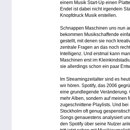
einem Musik Start-Up einen Platte
Endel ist dabei nicht irgendein Sta
Knopfdruck Musik erstellen.
Schnappen Maschinen uns nun au
bekommen Musikschaffende einfach
gestellt, mit denen sie noch kreat
zentrale Fragen an das noch recht
Intelligenz. Und erstmal kann ma
Maschinen erst im Kleinkindstadi
sie allerdings schon ein paar Entw
Im Streamingzeitalter sind es he
wir hören. Spotify, das 2006 gegr
eine grundlegende Veränderung. G
mehr Alben, sondern auf meinen
zugeschnittene Playlists. Und be
Stockholm oft genug gespenstisch 
Songs genauestens analysiert und
den Spotify über seine Nutzer an