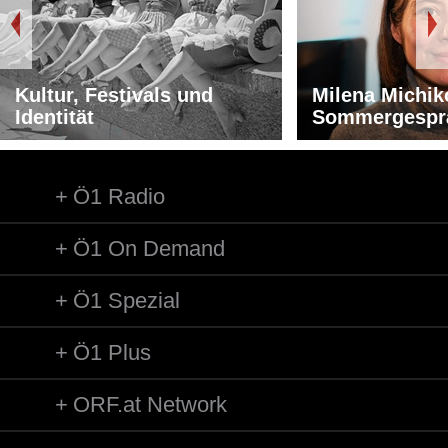
Kultur, Festivals und
Milena Michik
Identität
Sommergespr
Ö1 Radio
Ö1 On Demand
Ö1 Spezial
Ö1 Plus
ORF.at Network