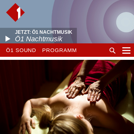
JETZT: Ö1 NACHTMUSIK
Ö1 Nachtmusik
Ö1 SOUND
PROGRAMM