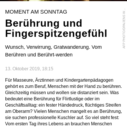
F
P
P
H
O
T
O
/
D
P
A
/
J
E
N
S
L
A
O
F
MOMENT AM SONNTAG
W
Berührung und
Fingerspitzengefühl
Wunsch, Verwirrung, Gratwanderung. Vom
Berühren und Berührt-werden
13. Oktober 2019, 18:15
Für Masseure, Ärztinnen und Kindergartenpädagogen
gehört es zum Beruf, Menschen mit der Hand zu berühren.
Gleichzeitig müssen und wollen sie distanziert sein. Was
bedeutet eine Berührung für Flirtlustige oder im
Geschäftsalltag: ein fester Händedruck, flüchtiges Streifen
am Oberarm? Vielen Menschen mangelt es an Berührung,
sie suchen professionelle Kuschler auf. So viel steht fest:
Vom ersten Tag ihres Lebens an brauchen Menschen