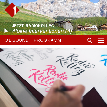
JETZT: RADIOKOLLEG
Alpine Interventionen (4)
Ö1 SOUND
PROGRAMM