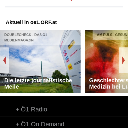
Aktuell in oe1.ORF.at
DOUBLECHECK - DAS Ö1
AM PULS - GESUN
MEDIENMAGAZIN
Die letzte journalistische
Geschlechters
Meile
Medizin bei L
Ö1 Radio
Ö1 On Demand