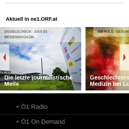
Aktuell in oe1.ORF.at
DOUBLECHECK - DAS Ö1
AM PULS - GESUN
MEDIENMAGAZIN
Die letzte journalistische
Geschlechters
Meile
Medizin bei L
Ö1 Radio
Ö1 On Demand