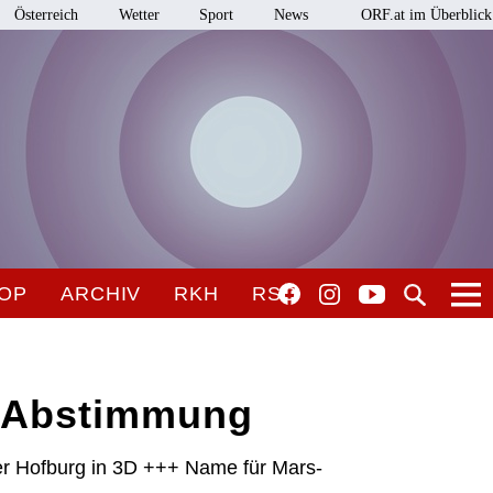
Österreich
Wetter
Sport
News
ORF.at im Überblick
OP
ARCHIV
RKH
RSO
e, Abstimmung
r Hofburg in 3D +++ Name für Mars-