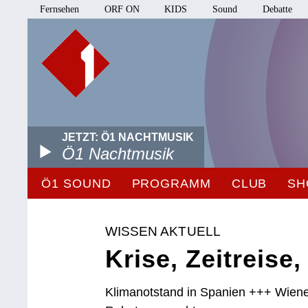
Fernsehen
ORF ON
KIDS
Sound
Debatte
JETZT: Ö1 NACHTMUSIK
Ö1 Nachtmusik
Ö1 SOUND
PROGRAMM
CLUB
SH
WISSEN AKTUELL
Krise, Zeitreis
Klimanotstand in Spanien +++ Wiene