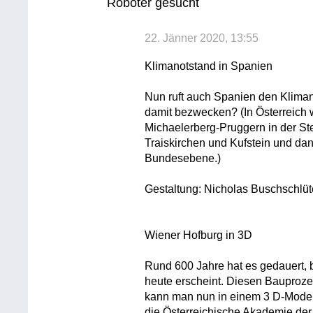
Roboter gesucht
22. Jänner 2020, 13:55
Klimanotstand in Spanien
Nun ruft auch Spanien den Kliman
damit bezwecken? (In Österreich 
Michaelerberg-Pruggern in der St
Traiskirchen und Kufstein und da
Bundesebene.)
Gestaltung: Nicholas Buschschlü
Wiener Hofburg in 3D
Rund 600 Jahre hat es gedauert, 
heute erscheint. Diesen Bauprozes
kann man nun in einem 3 D-Modell
die Österreichische Akademie de