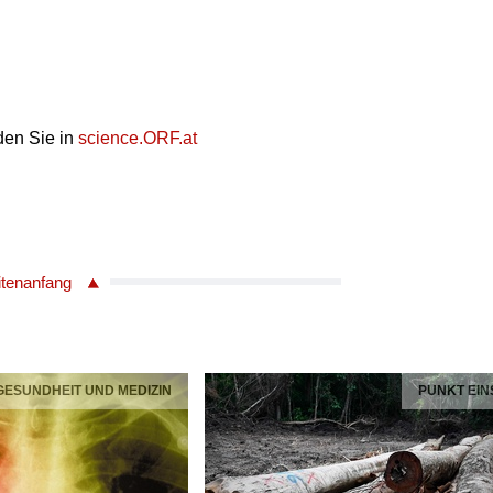
den Sie in
science.ORF.at
itenanfang
 GESUNDHEIT UND MEDIZIN
PUNKT EIN