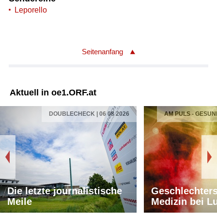
Leporello
Seitenanfang
Aktuell in oe1.ORF.at
DOUBLECHECK | 06 08 2026
AM PULS - GESUN
Die letzte journalistische
Geschlechters
Meile
Medizin bei L