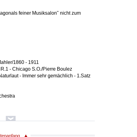
agonals feiner Musiksalon" nicht zum
ahler/1860 - 1911
 - Chicago S.O./Pierre Boulez
aturlaut - Immer sehr gemächlich - 1.Satz
chestra
ung Gods
itenanfang
 PISTEL REMIX)