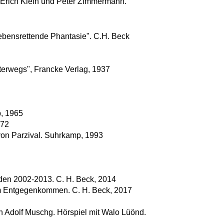
, Erich Klein und Peter Zimmermann.
ebensrettende Phantasie". C.H. Beck
erwegs", Francke Verlag, 1937
, 1965
972
 von Parzival. Suhrkamp, 1993
den 2002-2013. C. H. Beck, 2014
om Entgegenkommen. C. H. Beck, 2017
 Adolf Muschg. Hörspiel mit Walo Lüönd.