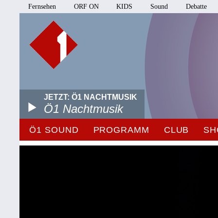
Fernsehen
ORF ON
KIDS
Sound
Debatte
JETZT: Ö1 NACHTMUSIK
Ö1 Nachtmusik
Ö1 SOUND
PROGRAMM
CLUB
SH