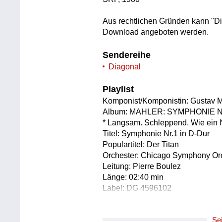
Aus rechtlichen Gründen kann "Di
Download angeboten werden.
Sendereihe
Diagonal
Playlist
Komponist/Komponistin: Gustav M
Album: MAHLER: SYMPHONIE NR.1
* Langsam. Schleppend. Wie ein N
Titel: Symphonie Nr.1 in D-Dur
Populartitel: Der Titan
Orchester: Chicago Symphony Or
Leitung: Pierre Boulez
Länge: 02:40 min
Label: DG 4596102
Komponist/Komponistin: The Yo
Se
Titel: KISSING THE SUN (MARK