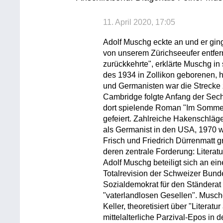
11. April 2020, 17:05
Adolf Muschg eckte an und er gin
von unserem Zürichseeufer entfer
zurückkehrte", erklärte Muschg i
des 1934 in Zollikon geborenen, h
und Germanisten war die Strecke z
Cambridge folgte Anfang der Sechz
dort spielende Roman "Im Sommer 
gefeiert. Zahlreiche Hakenschläg
als Germanist in den USA, 1970 w
Frisch und Friedrich Dürrenmatt gr
deren zentrale Forderung: Literatu
Adolf Muschg beteiligt sich an ei
Totalrevision der Schweizer Bund
Sozialdemokrat für den Ständerat 
"vaterlandlosen Gesellen". Muschg
Keller, theoretisiert über "Literat
mittelalterliche Parzival-Epos i