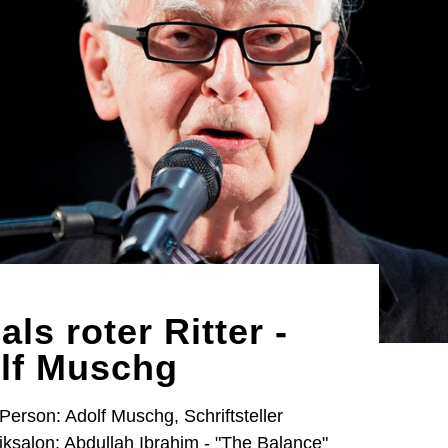
ls roter Ritter -
olf Muschg
 Person: Adolf Muschg, Schriftsteller
ksalon: Abdullah Ibrahim - "The Balance"