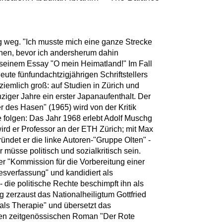
g weg. "Ich musste mich eine ganze Strecke
nen, bevor ich andersherum dahin
n seinem Essay "O mein Heimatland!" Im Fall
eute fünfundachtzigjährigen Schriftstellers
iemlich groß: auf Studien in Zürich und
iger Jahre ein erster Japanaufenthalt. Der
des Hasen" (1965) wird von der Kritik
e folgen: Das Jahr 1968 erlebt Adolf Muschg
ird er Professor an der ETH Zürich; mit Max
ündet er die linke Autoren-"Gruppe Olten" -
r müsse politisch und sozialkritisch sein.
ner "Kommission für die Vorbereitung einer
esverfassung" und kandidiert als
- die politische Rechte beschimpft ihn als
 zerzaust das Nationalheiligtum Gottfried
ur als Therapie" und übersetzt das
n den zeitgenössischen Roman "Der Rote