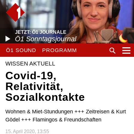
JETZT: Ö1 JOURNALE
Ö1 Sonntagsjournal
Ö1 SOUND
PROGRAMM
WISSEN AKTUELL
Covid-19,
Relativität,
Sozialkontakte
Wohnen & Miet-Stundungen +++ Zeitreisen & Kurt
Gödel +++ Flamingos & Freundschaften
15. April 2020, 13:55