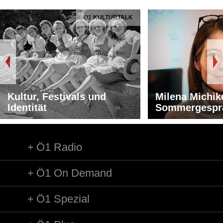
Ö1 KULTURTALK
Kultur, Festivals und
Milena Michik
Identität
Sommergespr
Ö1 Radio
Ö1 On Demand
Ö1 Spezial