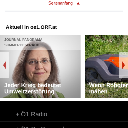
Seitenanfang
Aktuell in oe1.ORF.at
JOURNAL-PANORAMA -
SOMMERGESPRÄCH
Jeder Krieg bedeutet
Wenn Roboter
Umweltzerstörung
mähen
Ö1 Radio