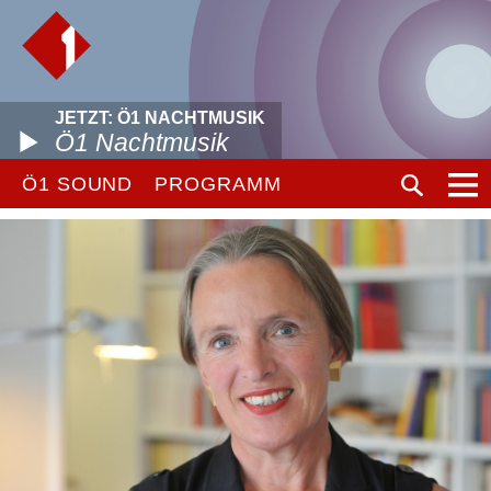
JETZT: Ö1 NACHTMUSIK
Ö1 Nachtmusik
Ö1 SOUND
PROGRAMM