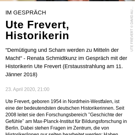
T
E
F
R
E
V
E
R
T
©
D
A
V
I
D
A
S
S
E
R
H
O
F
E
U
R
IM GESPRÄCH
U
Ute Frevert,
Historikerin
"Demütigung und Scham werden zu Mitteln der
Macht" - Renata Schmidtkunz im Gespräch mit der
Historikerin Ute Frevert (Erstausstrahlung am 11.
Jänner 2018)
23. April 2020, 21:00
Ute Frevert, geboren 1954 in Nordrhein-Westfalen, ist
eine der bedeutendsten deutschen Historikerinnen. Seit
2008 leitet sie den Forschungsbereich "Geschichte der
Gefühle" am Max-Planck-Institut für Bildungsforschung in
Berlin. Dabei stehen Fragen im Zentrum, die von
Historiker/innen nur selten bearbeitet werden: Haben