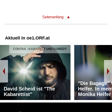
Seitenanfang
Aktuell in oe1.ORF.at
CONTRA - KABARETT UND COMEDY
"Die Bagage"
David Scheid ist "The
Helfer. In me
Kabarettist"
Monika Helfer