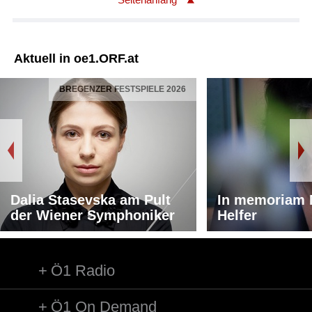
Aktuell in oe1.ORF.at
BREGENZER FESTSPIELE 2026
Dalia Stasevska am Pult
In memoriam 
der Wiener Symphoniker
Helfer
Ö1 Radio
Ö1 On Demand