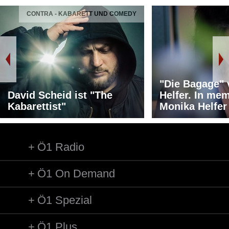
CONTRA - KABARETT UND COMEDY
Komponist/Komponistin: Radiohead
Album: RADIOHEAD: THE BEST OF
Titel: Karma police (davon 30 Sekunden unterlegt)
Ausführende: Radiohead /Gesang m.Begl.
Länge: 04:24 min
Label: Parlophone/EMI 2163052
"Die Bagage"
David Scheid ist "The
Helfer. In me
Kabarettist"
Monika Helfer
Ö1 Radio
Ö1 On Demand
Ö1 Spezial
Ö1 Plus