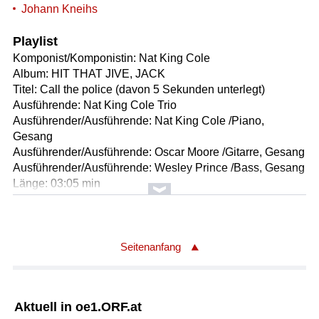
Johann Kneihs
Playlist
Komponist/Komponistin: Nat King Cole
Album: HIT THAT JIVE, JACK
Titel: Call the police (davon 5 Sekunden unterlegt)
Ausführende: Nat King Cole Trio
Ausführender/Ausführende: Nat King Cole /Piano,
Gesang
Ausführender/Ausführende: Oscar Moore /Gitarre, Gesang
Ausführender/Ausführende: Wesley Prince /Bass, Gesang
Länge: 03:05 min
Label: GRP 16622
Komponist/Komponistin: Arthur Phelps
Album: LET THEM TALK
Seitenanfang
Titel: Police dog blues (davon 6 Sekunden unterlegt)
Solist/Solistin: Hugh Laurie /Gesang m.Begl.
Länge: 03:33 min
Aktuell in oe1.ORF.at
Label: Warner Music 2564674078