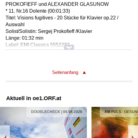
PROKOFIEFF und ALEXANDER GLASUNOW
* 11. Nr.16 Dolente (00:01:33)
Titel: Visions fugitives - 20 Stücke für Klavier op.22 /
Auswahl
Solist/Solistin: Sergej Prokofieff /Klavier
Länge: 01:32 min
Label: EMI Classics 5552232
Komponist/Komponistin: Sergej Prokofieff
Album: COMPOSERS IN PERSON - SERGEJ
PROKOFIEFF und ALEXANDER GLASUNOW
Seitenanfang
* 12. Nr.17 Poetico (00:52)
Titel: Visions fugitives - 20 Stücke für Klavier op.22 /
Auswahl
Aktuell in oe1.ORF.at
Solist/Solistin: Sergej Prokofieff /Klavier
Länge: 00:52 min
DOUBLECHECK | 06 08 2026
AM PULS - GESUN
Label: EMI Classics 5552232
Komponist/Komponistin: Carl Philipp Emanuel Bach
Album: CARL PHILIPP EMANUEL BACH: SÄMTLICHE