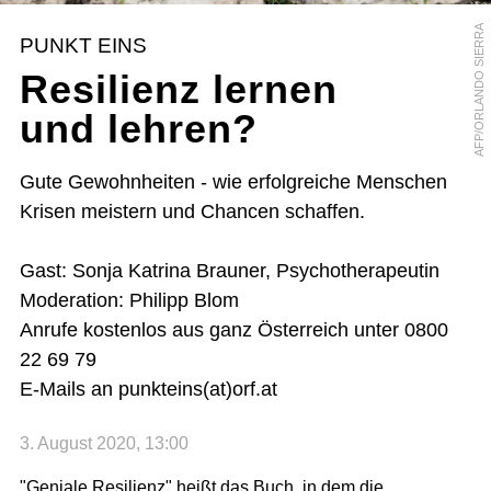
AFP/ORLANDO SIERRA
PUNKT EINS
Resilienz lernen
und lehren?
Gute Gewohnheiten - wie erfolgreiche Menschen
Krisen meistern und Chancen schaffen.
Gast: Sonja Katrina Brauner, Psychotherapeutin
Moderation: Philipp Blom
Anrufe kostenlos aus ganz Österreich unter 0800
22 69 79
E-Mails an punkteins(at)orf.at
3. August 2020, 13:00
"Geniale Resilienz" heißt das Buch, in dem die