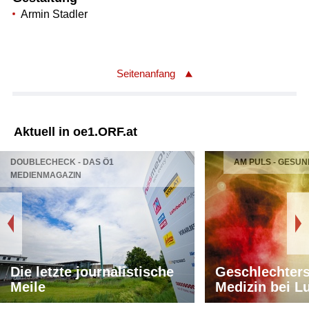
Armin Stadler
Seitenanfang
Aktuell in oe1.ORF.at
DOUBLECHECK - DAS Ö1
AM PULS - GESUN
MEDIENMAGAZIN
Die letzte journalistische
Geschlechters
Meile
Medizin bei L