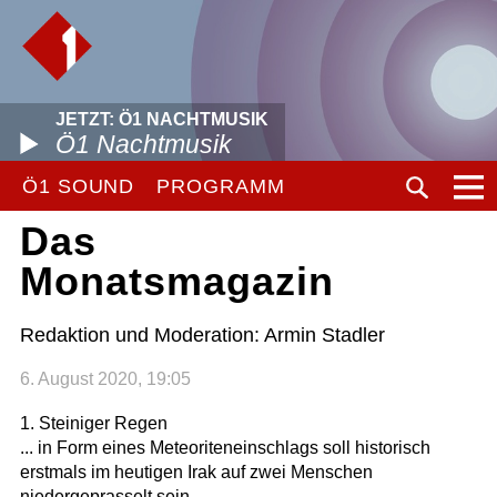
JETZT: Ö1 NACHTMUSIK
Ö1 Nachtmusik
Ö1 SOUND
PROGRAMM
Das
Monatsmagazin
Redaktion und Moderation: Armin Stadler
6. August 2020, 19:05
1. Steiniger Regen
... in Form eines Meteoriteneinschlags soll historisch
erstmals im heutigen Irak auf zwei Menschen
niedergeprasselt sein